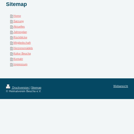
Sitemap
Home
Satzung
Aktuelles
Jahresplan
Rückblicke
Mitgliedschaft
Herzensmädels
Kultur Beucha
Kontakt
Impressum
Webansicht
Druckversion
|
Sitemap
© Heimatverein Beucha e.V.